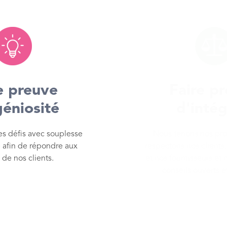
e preuve
Faire p
géniosité
d'intég
es défis avec souplesse
Nous tenons nos pr
é afin de répondre aux
respectons nos clients,
 de nos clients.
et nos fournisseurs et 
conseils ouverts e