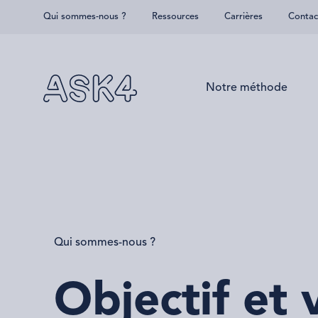
Qui sommes-nous ?
Ressources
Carrières
Contac
Skip to main content
Notre méthode
Qui sommes-nous ?
Objectif et 