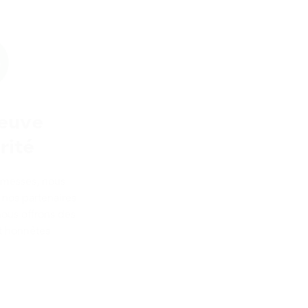
reuve
rité
omesses, nous
 nos partenaires
nous offrons des
t honnêtes.