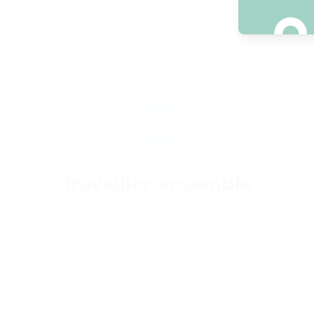
Travailler ensemble
Nous écoutons, soutenons et évoluons
avec nos clients, nos partenaires et nos
fournisseurs dans la poursuite
d'objectifs communs.