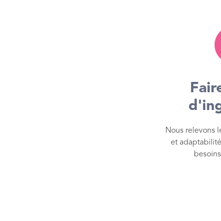
Fair
d'in
Nous relevons l
et adaptabilit
besoins